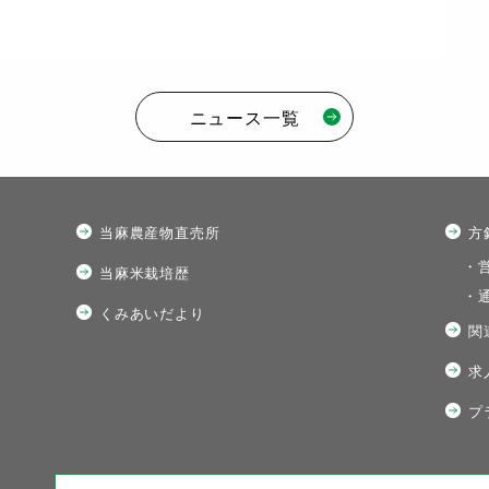
ニュース一覧
当麻農産物直売所
方
・
当麻米栽培歴
・
くみあいだより
関
求
プ