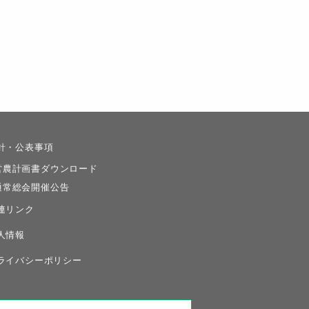
針・公表事項
営農計画書ダウンロード
通常総会開催公告
連リンク
人情報
ライバシーポリシー