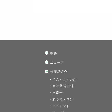
概要
ニュース
特産品紹介
・でんすけすいか
・籾貯蔵/今摺米
・当麻米
・あづまメロン
・ミニトマト